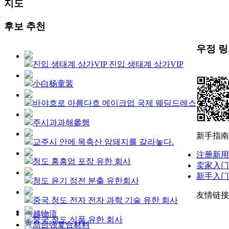
지도
후보 추천
우정 
진입 생태계 상가VIP 진입 생태계 상가VIP
小白杨童装
바야흐로 아름다흐 메이크업 국제 웨딩드레스
주시과과해參행
新手指南
교주시 안에 목축산 암돼지를 갈라놓다.
注册新用
청도 홍흥업 포장 유한 회사
卖家入门
新手入门
청도 윤기 정전 분출 유한회사
友情链接
중국 청도 전자 전자 과학 기술 유한 회사
博越物流
중국 청도 식품 유한 회사
青岛合强复合材料