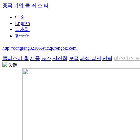
중국 기업 클 러 스 터
中文
English
日本語
한국어
http://dongfeng321066st.c2p.rongbiz.com/
클러스터 홈
제품
뉴스
사진첩
보급
파생 잡지
연락
비즈니스 